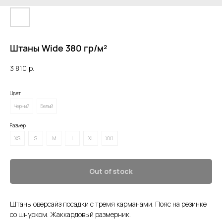
Штаны Wide 380 гр/м²
3 810
р.
Цвет
Черный
Белый
Размер
XS
S
M
L
XL
XXL
Out of stock
Штаны оверсайз посадки с тремя карманами. Пояс на резинке
со шнурком. Жаккардовый размерник.