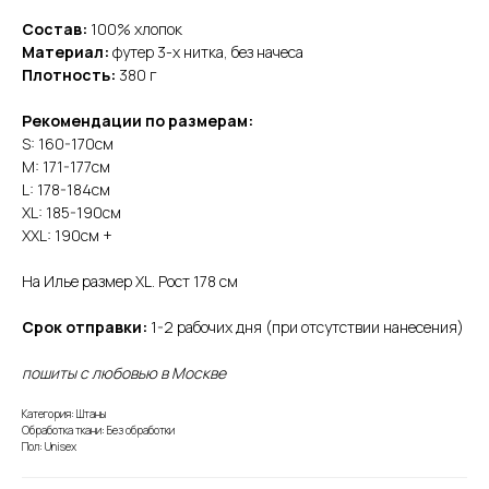
Состав:
100% хлопок
Материал:
футер 3-х нитка, без начеса
Плотность:
380 г
Рекомендации по размерам:
S: 160-170см
M: 171-177см
L: 178-184см
XL: 185-190см
XXL: 190см +
На Илье размер XL. Рост 178 см
Срок отправки:
1-2 рабочих дня (при отсутствии нанесения)
пошиты с любовью в Москве
Категория: Штаны
Обработка ткани: Без обработки
Пол: Unisex
здесь можно купить наши бланки без печати.
если требуется нанесение – для расчета стоимости
присылайте свой макет в
телеграм
после оформления