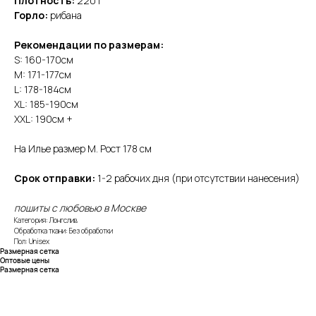
Плотность:
220 г
Горло:
рибана
Рекомендации по размерам:
S: 160-170см
M: 171-177см
L: 178-184см
XL: 185-190см
XXL: 190см +
На Илье размер М. Рост 178 см
Срок отправки:
1-2 рабочих дня (при отсутствии нанесения)
пошиты с любовью в Москве
Категория: Лонгслив
Обработка ткани: Без обработки
Пол: Unisex
Размерная сетка
Оптовые цены
Размерная сетка