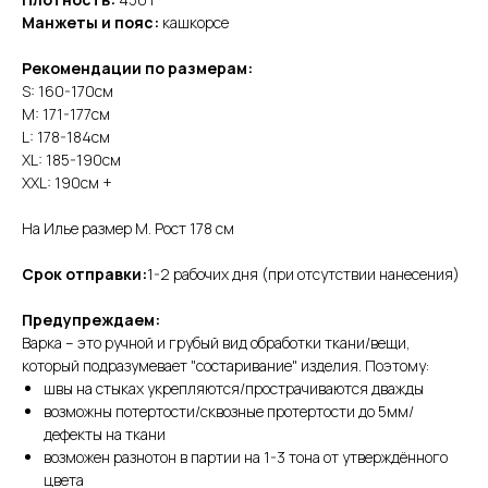
Манжеты и пояс:
кашкорсе
Рекомендации по размерам:
S: 160-170см
M: 171-177см
L: 178-184см
XL: 185-190см
XXL: 190см +
На Илье размер М. Рост 178 см
Срок отправки:
1-2 рабочих дня (при отсутствии нанесения)
Предупреждаем:
Варка – это ручной и грубый вид обработки ткани/вещи,
который подразумевает "состаривание" изделия. Поэтому:
швы на стыках укрепляются/прострачиваются дважды
возможны потертости/сквозные протертости до 5мм/
дефекты на ткани
возможен разнотон в партии на 1-3 тона от утверждённого
цвета